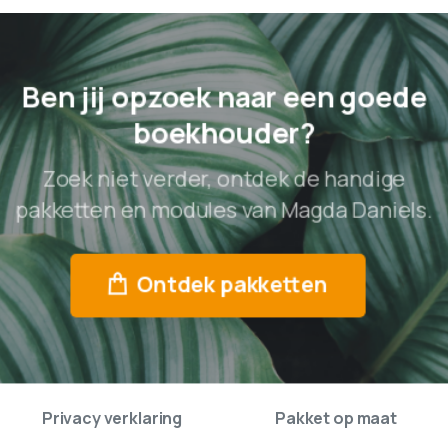
Ben jij opzoek naar een goede
boekhouder?
Zoek niet verder, ontdek de handige
pakketten en modules van Magda Daniels.
Ontdek pakketten
Algemeen
Producten
Wettelijke verplichtingen
Doe-het-zelf pakket
Algemene voorwaarden
Full Service pakket
Privacy verklaring
Pakket op maat