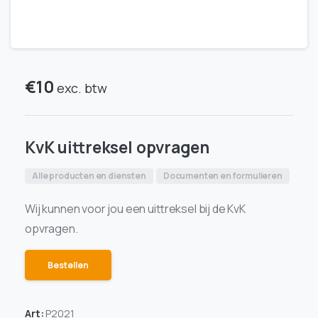
€
10
exc. btw
KvK uittreksel opvragen
Alle producten en diensten
Documenten en formulieren
Wij kunnen voor jou een uittreksel bij de KvK
opvragen.
Bestellen
Art:
P2021